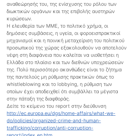
αναθεώρησής του, της ενίσχυσης του ρόλου των
διωκτικών οργάνων και της επιβολής αυστηρών
κυρώσεων.
Η ελευθερία των ΜΜΕ, το πολιτικό χρήμα, οι
δημόσιες συμβάσεις, η υγεία, οι φοροεισπρακτικοί
μηχανισμοί και η ποινική μεταχείριση του πολιτικού
προσωπικού της χώρας εξακολουθούν να αποτελούν
νέφη στη διαφάνεια που καλείται να υιοθετήσει η
Ελλάδα στο πλαίσιο και των διεθνών υποχρεώσεών
της. Πολύ περισσότερο ακανθώδες είναι το ζήτημα
της παντελούς μη ρύθμισης πρακτικών όπως το
whistleblowing και το lobbying, η ρύθμιση των
οποίων έχει αποδειχθεί ότι συμβάλλει τα μέγιστα
στην πάταξη της διαφθοράς.
Δείτε το κείμενο του report στην διεύθυνση
http://ec.europa.eu/dgs/home-affairs/what-we-
do/policies/organized-crime-and-human-
trafficking/corruption/anti-corruption-
report/index_en.htm