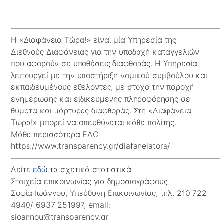
Σοφία Ιωάννου, Υπεύθυνη Επικοινωνίας, τηλ. 210 722
4940/ 6937 251997, email:
sioannou@transparency.gr
H Υπηρεσία «Διαφάνεια
Τώρα!» δημιουργήθηκε στο
πλαίσιο του προγράμματος
“Speak Up – Engaging
Citizens in fighting corruption
in Europe” που υλοποιείται με
την οικονομική υποστήριξη
του Προγράμματος Πρόληψης και Καταπολέμησης του
Εγκλήματος της Ευρωπαϊκής Επιτροπής – Γενική
Διεύθυνση Εσωτερικών Υποθέσεων. Ο συντάκτης του
παρόντος κειμένου έχει την αποκλειστική ευθύνη για
το περιεχόμενό του και η ΕΕ δεν είναι σε καμία
περίπτωση υπεύθυνη για την οποιαδήποτε χρήση των
πληροφοριών που εμπεριέχονται στο παρόν.