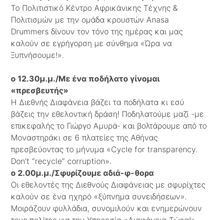
Το Πολιτιστικό Κέντρο Αφρικάνικης Τέχνης &
Πολιτισμών με την ομάδα κρουστών Anasa
Drummers δίνουν τον τόνο της ημέρας και μας
καλούν σε εγρήγορση με σύνθημα «Ώρα να
Ξυπνήσουμε!».
o 12.30μ.μ./Με ένα ποδήλατο γίνομαι
«πρεσβευτής»
Η Διεθνής Διαφάνεια βάζει τα ποδήλατα κι εσύ
βάζεις την εθελοντική δράση! Ποδηλατούμε μαζί -με
επικεφαλής το Γιώργο Αμυρά- και βολτάρουμε από το
Μοναστηράκι σε 6 πλατείες της Αθήνας
πρεσβεύοντας το μήνυμα «Cycle for transparency.
Don’t “recycle” corruption».
o 2.00μ.μ./Σφυρίζουμε αδιά-φ-θορα
Οι εθελοντές της Διεθνούς Διαφάνειας με σφυρίχτες
καλούν σε ένα ηχηρό «ξύπνημα συνειδήσεων».
Μοιράζουν φυλλάδια, συνομιλούν και ενημερώνουν