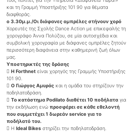
τους πολίτες για την Υπηρεσία «Διαφάνεια Τώρα!»
και τη Γραμμή Υποστήριξης 101 90 για θέματα
διαφθοράς.
o 3.30μ.μ./Οι διάφανες ομπρέλες στήνουν χορό
Χορευτές της Σχολής Dance Action με επικεφαλής τη
χορογράφο Άννα Πολύζου, σε μία αυτοσχέδια και
συμβολική χορογραφία με διάφανες ομπρέλες ζητούν
περισσότερη διαφάνεια στην καθημερινή ζωή όλων
μας.
Υποστηρικτές της δράσης

Η Forthnet
είναι χορηγός της Γραμμής Υποστήριξης
101 90.

Ο Γιώργος Αμυράς
και η ομάδα του στηρίζουν την
ποδηλατοδράση.

Το κατάστημα Podilato διαθέτει 10 ποδήλατα
για
την εκδήλωση ενώ
προσφέρει σε κάθε εθελοντή
που συμμετέχει 1 δωρεάν service για το
ποδήλατό του.
 Η
Ideal Bikes
στηρίζει την ποδηλατοδράση.