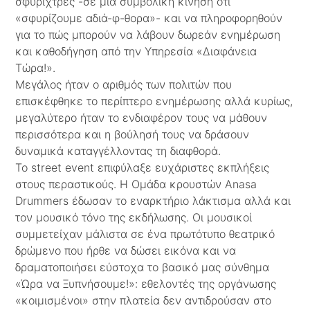
σφυρίχτρες -σε μία συμβολική κίνηση ότι
«σφυρίζουμε αδιά-φ-θορα»- και να πληροφορηθούν
για το πώς μπορούν να λάβουν δωρεάν ενημέρωση
και καθοδήγηση από την Υπηρεσία «Διαφάνεια
Τώρα!».
Μεγάλος ήταν ο αριθμός των πολιτών που
επισκέφθηκε το περίπτερο ενημέρωσης αλλά κυρίως,
μεγαλύτερο ήταν το ενδιαφέρον τους να μάθουν
περισσότερα και η βούλησή τους να δράσουν
δυναμικά καταγγέλλοντας τη διαφθορά.
Το street event επιφύλαξε ευχάριστες εκπλήξεις
στους περαστικούς. Η Ομάδα κρουστών Anasa
Drummers έδωσαν το εναρκτήριο λάκτισμα αλλά και
τον μουσικό τόνο της εκδήλωσης. Οι μουσικοί
συμμετείχαν μάλιστα σε ένα πρωτότυπο θεατρικό
δρώμενο που ήρθε να δώσει εικόνα και να
δραματοποιήσει εύστοχα το βασικό μας σύνθημα
«Ώρα να Ξυπνήσουμε!»: εθελοντές της οργάνωσης
«κοιμισμένοι» στην πλατεία δεν αντιδρούσαν στο