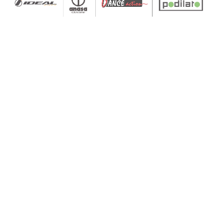
———————————————————————————
Η «Διαφάνεια Τώρα!» είναι μία Υπηρεσία της
Διεθνούς Διαφάνειας για την υποδοχή καταγγελιών
που αφορούν σε υποθέσεις διαφθοράς. Η Υπηρεσία
λειτουργεί με την υποστήριξη νομικού συμβούλου και
εκπαιδευμένους εθελοντές, με στόχο την παροχή
ενημέρωσης και ειδικευμένης πληροφόρησης σε
θύματα και μάρτυρες διαφθοράς. Στη «Διαφάνεια
Τώρα!» μπορεί να απευθύνεται κάθε πολίτης.
Μάθε περισσότερα ΕΔΩ:
https://www.transparency.gr/diafaneiatora/
———————————————————————————
Δείτε
εδώ
τα σχετικά στατιστικά
Στοιχεία επικοινωνίας για δημοσιογράφους