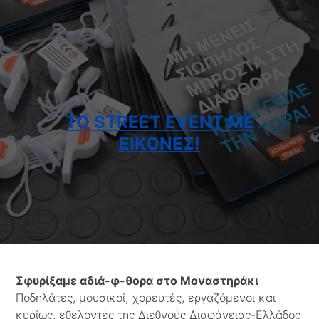
TO STREET EVENT ΜΕ
ΕΙΚΌΝΕΣ!
Σφυρίξαμε αδιά-φ-θορα στο Μοναστηράκι
Ποδηλάτες, μουσικοί, χορευτές, εργαζόμενοι και
κυρίως, εθελοντές της Διεθνούς Διαφάνειας-Ελλάδος