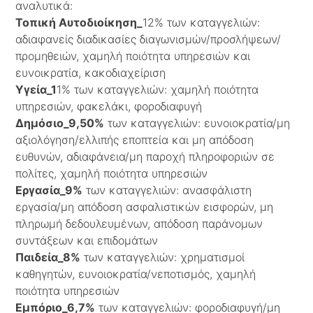
αναλυτικά:
Τοπική Αυτοδιοίκηση_
12% των καταγγελιών:
αδιαφανείς διαδικασίες διαγωνισμών/προσλήψεων/
προμηθειών, χαμηλή ποιότητα υπηρεσιών και
ευνοικρατία, κακοδιαχείριση
Υγεία_1
1% των καταγγελιών: χαμηλή ποιότητα
υπηρεσιών, φακελάκι, φοροδιαφυγή
Δημόσιο_9,50%
των καταγγελιών: ευνοιοκρατία/μη
αξιολόγηση/ελλιπής εποπτεία και μη απόδοση
ευθυνών, αδιαφάνεια/μη παροχή πληροφοριών σε
πολίτες, χαμηλή ποιότητα υπηρεσιών
Εργασία_9%
των καταγγελιών: ανασφάλιστη
εργασία/μη απόδοση ασφαλιστικών εισφορών, μη
πληρωμή δεδουλευμένων, απόδοση παράνομων
συντάξεων και επιδομάτων
Παιδεία_8%
των καταγγελιών: χρηματισμοί
καθηγητών, ευνοιοκρατία/νεποτισμός, χαμηλή
ποιότητα υπηρεσιών
Εμπόριο_6,7%
των καταγγελιών: φοροδιαφυγή/μη