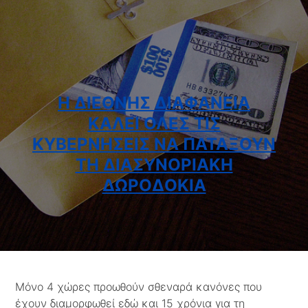
Η ΔΙΕΘΝΉΣ ΔΙΑΦΆΝΕΙΑ
ΚΑΛΕΊ ΌΛΕΣ ΤΙΣ
ΚΥΒΕΡΝΉΣΕΙΣ ΝΑ ΠΑΤΆΞΟΥΝ
ΤΗ ΔΙΑΣΥΝΟΡΙΑΚΉ
ΔΩΡΟΔΟΚΊΑ
Μόνο 4 χώρες προωθούν σθεναρά κανόνες που
έχουν διαμορφωθεί εδώ και 15 χρόνια για τη