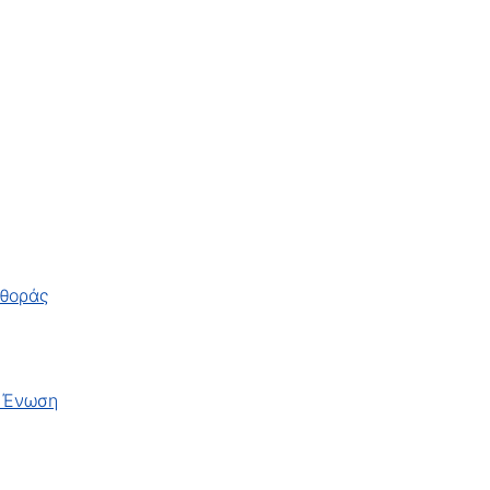
φθοράς
ή Ένωση