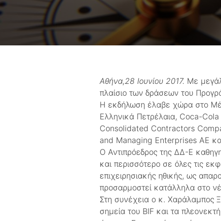
Αθήνα,28 Ιουνίου 2017.
Με μεγάλη
πλαίσιο των δράσεων του Προγρά
Η εκδήλωση έλαβε χώρα στο Μέγ
Ελληνικά Πετρέλαια, Coca-Cola 
Consolidated Contractors Com
and Managing Enterprises AE κα
Ο Αντιπρόεδρος της ΔΔ-Ε καθηγη
και περισσότερο σε όλες τις εκ
επιχειρησιακής ηθικής, ως απαρ
προσαρμοστεί κατάλληλα στο νέο
Στη συνέχεια ο κ. Χαράλαμπος Ξ
σημεία του BIF και τα πλεονεκτ