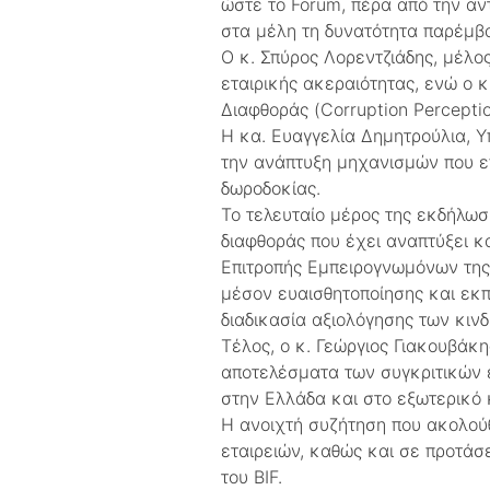
ώστε το Forum, πέρα από την α
στα μέλη τη δυνατότητα παρέμβ
Ο κ. Σπύρος Λορεντζιάδης, μέλο
εταιρικής ακεραιότητας, ενώ ο κ
Διαφθοράς (Corruption Perceptio
Η κα. Ευαγγελία Δημητρούλια, Υ
την ανάπτυξη μηχανισμών που επ
δωροδοκίας.
Το τελευταίο μέρος της εκδήλω
διαφθοράς που έχει αναπτύξει κ
Επιτροπής Εμπειρογνωμόνων της 
μέσον ευαισθητοποίησης και εκπ
διαδικασία αξιολόγησης των κιν
Τέλος, ο κ. Γεώργιος Γιακουβάκ
αποτελέσματα των συγκριτικών ε
στην Ελλάδα και στο εξωτερικό 
Η ανοιχτή συζήτηση που ακολού
εταιρειών, καθώς και σε προτάσ
του BIF.