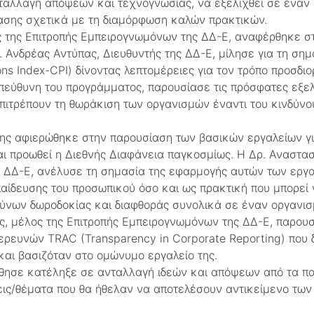
νταλλαγή απόψεων και τεχνογνωσίας, να εξελιχθεί σε έναν
ασης σχετικά με τη διαμόρφωση καλών πρακτικών.
ς της Επιτροπής Εμπειρογνωμόνων της ΔΔ-Ε, αναφέρθηκε σ
. Ανδρέας Αντύπας, Διευθυντής της ΔΔ-Ε, μίλησε για τη ση
ns Index-CPI) δίνοντας λεπτομέρειες για τον τρόπο προσδιο
πεύθυνη του προγράμματος, παρουσίασε τις πρόσφατες εξελ
ιτρέπουν τη θωράκιση των οργανισμών έναντι του κινδύνου
σης αφιερώθηκε στην παρουσίαση των βασικών εργαλείων γ
αι προωθεί η Διεθνής Διαφάνεια παγκοσμίως. Η Δρ. Αναστα
ΔΔ-Ε, ανέλυσε τη σημασία της εφαρμογής αυτών των εργαλε
αίδευσης του προσωπικού όσο και ως πρακτική που μπορεί 
δύνων δωροδοκίας και διαφθοράς συνολικά σε έναν οργανισ
ης, μέλος της Επιτροπής Εμπειρογνωμόνων της ΔΔ-Ε, παρουσ
ρευνών TRAC (Transparency in Corporate Reporting) που δ
και βασιζόταν στο ομώνυμο εργαλείο της.
θησε κατέληξε σε ανταλλαγή ιδεών και απόψεων από τα π
εις/θέματα που θα ήθελαν να αποτελέσουν αντικείμενο τω