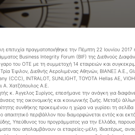
 επιτυχία πραγματοποιήθηκε την Πέμπτη 22 Ιουνίου 2017 
μματος Business Integrity Forum (BIF) της Διεθνούς Διαφάν
αρο του ΟΤΕ με τη συμμετοχή 14 εταιρειών και συγκεκρ
Τρία Έψιλον, Διεθνής Αερολιμένας Αθηνών, ΒΙΑΝΕΞ Α.Ε., Gl
pany (CCC), INTRALOT, SUNLIGHT, TOYOTA Hellas AE, VIO
ι Α. Χατζόπουλος A.E.
τής κ. Άγγελος Συρίγος, επεσήμανε την ανάγκη για διαφάνε
φάνσεις της οικονομικής και κοινωνικής ζωής. Μεταξύ άλλω
αίτητης συνθήκης προκειμένου η χώρα να γυρίσει τη σελίδα
 απαιτητικό περιβάλλον που διαμορφώνεται εντός και εκτ
ύδης, Υπεύθυνος του προγράμματος για την Ελλάδα, παρουσ
ήματα που απολαμβάνουν οι εταιρείες-μέλη. Ιδιαιτέρως, αν