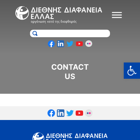
Skip
to
content
Ανοίξτε
CONTACT
US