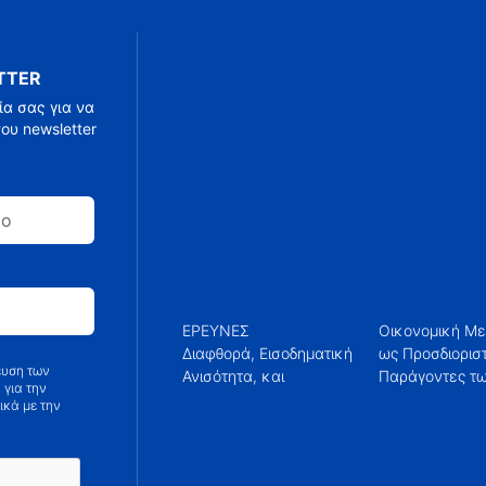
TTER
α σας για να
ου newsletter
ΕΡΕΥΝΕΣ
Οικονομική Μ
Εκπομπών C
Διαφθορά, Εισοδηματική
ως Προσδιοριστικοί
ευση των
Ανισότητα, και
Παράγοντες των
 για την
ικά με την