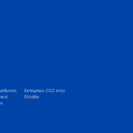
εγέθυνση
O2 στην
Ελλάδα