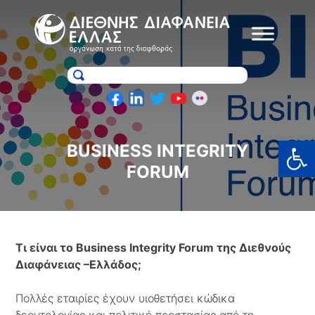
Skip
to
content
Ανοίξτε
BUSINESS INTEGRITY
FORUM
T
ι είναι το
Business
Integrity
Forum
της Διεθνούς
Διαφάνειας –Ελλάδος;
Πολλές εταιρίες έχουν υιοθετήσει κώδικα