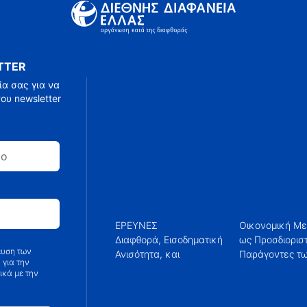
TTER
α σας για να
ου newsletter
ΕΡΕΥΝΕΣ
Οικονομική Μ
Εκπομπών C
Διαφθορά, Εισοδηματική
ως Προσδιοριστικοί
ευση των
Ανισότητα, και
Παράγοντες των
 για την
ικά με την