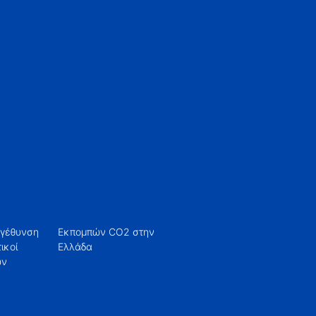
εγέθυνση
O2 στην
Ελλάδα