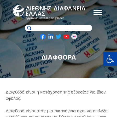
Skip
to
content
Ανοίξτε
ΔΙΑΦΘΟΡΆ
Διαφθορά είναι η κατάχρηση της εξουσίας για ίδιον
όφελος.
Διαφθορά είναι όταν μια οικογένεια έχει να επιλέξει