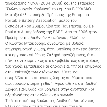
τηλεόρασης NOVA (2004-2008) και της εταιρείας
“Σωληνουργεία Κορίνθου” του ομίλου ΒΙΟΧΑΛΚΟ.
Μεταξύ άλλων υπήρξε Πρόεδρος της European
Portable Battery Association, μέλος του
Εκπαιδευτικού Συμβουλίου του Πανεπιστημίου De
Paul και Αντιπρόεδρος της ΕΔΕΕ. Από το 2006 ήταν
Πρόεδρος της Διεθνούς Διαφάνειας Ελλάδος.
Ο Κώστας Μπακούρης, άνθρωπος με βαθειά
επιχειρηματική γνώση, ήταν υπόδειγμα ακεραιότητας
και εργασιακού ήθους. Σκληρά εργαζόμενος, ήταν
πάντα αντικειμενικός και ακριβοδίκαιος στις κρίσεις
του χωρίς εμπάθειες και αλαζονεία. Υπήρξε επίμονος
στην επίτευξη των στόχων που έθετε και
ασυμβίβαστος και ανυποχώρητος σε θέματα που
αφορούσαν εταιρική ηθική. Αφοσιώθηκε στη Διεθνή
Διαφάνεια-Ελλάς και βοήθησε στην ανάπτυξη και
εδραίωσή της στην ελληνική κοινωνία.
Το διοικητικό συμβούλιο της Διεθνούς Διαφάνειας
Ελλάδος συλλυπείται τους οικείους του και