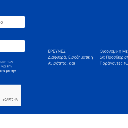
ΕΡΕΥΝΕΣ
Οικονομική Μ
Εκπομπών C
Διαφθορά, Εισοδηματική
ως Προσδιοριστικοί
ευση των
Ανισότητα, και
Παράγοντες των
 για την
ικά με την