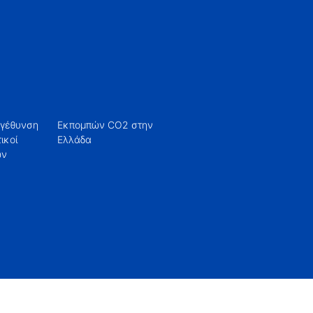
εγέθυνση
O2 στην
Ελλάδα