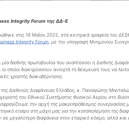
ness
Integrity
Forum
της ΔΔ-Ε
ώθηκε στις 19 Μαΐου 2022, στα κεντρικά γραφεία του ΔΕΣΦ
siness Integrity Forum,
με την υπογραφή Μνημονίου Συνεργ
αι μία διεθνής πρωτοβουλία που αναπτύσσει η Διεθνής Διαφά
 οι οποίοι διακηρύσσουν ανοιχτά τη δέσμευσή τους να λειτ
τικές χρηστής διακυβέρνησης.
 της Διεθνούς Διαφάνειας Ελλάδος, κ. Παναγιώτης Μανταλ
αχειριστή του Εθνικού Συστήματος Φυσικού Αερίου στο
Busi
σφραγίζουμε την αρχή της μακροπρόθεσμης συνεργασίας μας
ηγικό εταίρο στη μάχη μας για την καταπολέμηση της διαφ
 σε μεγαλύτερη διαφάνεια στον εταιρικό κόσμο, αλλά και 