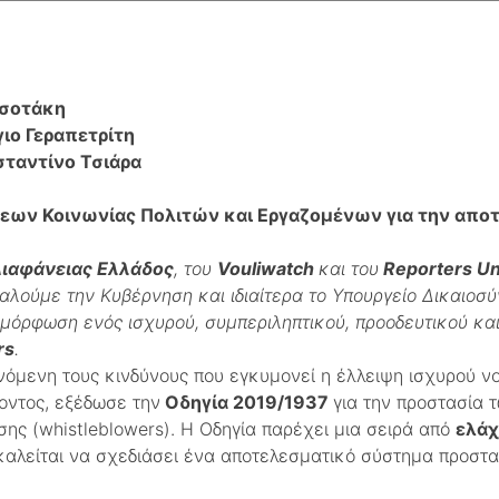
τσοτάκη
γιο Γεραπετρίτη
σταντίνο Τσιάρα
εων Κοινωνίας Πολιτών και Εργαζομένων για την απο
Διαφάνειας Ελλάδος
, του
Vouliwatch
και του
Reporters Un
λούμε την Κυβέρνηση και ιδιαίτερα το Υπουργείο Δικαιοσύ
ιαμόρφωση ενός ισχυρού, συμπεριληπτικού, προοδευτικού κα
rs
.
μενη τους κινδύνους που εγκυμονεί η έλλειψη ισχυρού νομ
οντος, εξέδωσε την
Οδηγία 2019/1937
για την προστασία
σης (whistleblowers). Η Οδηγία παρέχει μια σειρά από
ελάχ
καλείται να σχεδιάσει ένα αποτελεσματικό σύστημα προστα