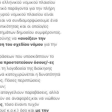
ύ ελληνικού νομικού πλαισίου
ικό παράγοντα για την πλήρη
υρού νομικού πλαισίου είναι
 και να συνδιαμορφώσουμε ένα
κότητας και οι οποίοι/ες
ητημάτων δημοσίου συμφέροντος.
οσύνης να
«ανοίξει» την
η του σχεδίου νόμου
για την
δράσεων που υποσκάπτουν το
να προστατεύουν όσους/-ες
ι τη λογοδοσία της διοίκησης
 να κατοχυρώνεται η δυνατότητα
ς. Πόσες περιπτώσεις
υν;
 καταγγείλουν παραβάσεις, αλλά
ύν σε αναφορές,και να νιώθουν
ας
, τόσο έναντι τυχόν
υς κ.ο.κ.) όσο και
με την