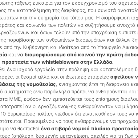
πρώτης τάξεως ευκαιρία για τον εκσυγχρονισμό του σχετικο
ος την καταπολέμηση της διαφθοράς, που συνιστά ανασταλτ
μάτων και την ευημερία του τόπου μας. Η διαμόρφωση ισχ
κράτος και κοινωνία των πολιτών να συζητήσουμε ανοιχτά
εργαζομένων και όσων τελούν υπό την υποχρέωση εμπιστευτι
, της παραβίασης των ανθρωπίνων δικαιωμάτων και άλλων ζ
 από την Κυβέρνηση και ιδιαίτερα από το Υπουργείο Δικαι
σία
και να
διαμορφώσουμε από κοινού την πρώτη έκδοσ
 προστασία των whistleblowers στην Ελλάδα
.
θεί ένα ισχυρό εργαλείο στην πρόληψη και καταπολέμηση 
ρχές, οι θεσμοί αλλά και οι ιδιωτικές εταιρείες
οφείλουν 
άσεις της νομοθεσίας
, ενισχύοντας έτσι τη διαφάνεια κα
ού συστήματος ενώ παράλληλα πρέπει να ενθαρρύνεται και
στα ΜΜΕ, εφόσον δεν εμπιστεύεται τους επίσημους διαύλου
αποτραπεί αν οι εργαζόμενοι/-ες ενθαρρύνονταν να μιλήσο
 10 Ευρωπαίους πολίτες νιώθουν ότι είναι καθήκον τους να
οστάτευτοι. Προκειμένου να τους ενθαρρύνουμε να προχωρο
σιμο να θεσπισθεί
ένα στιβαρό νομικό πλαίσιο προστασί
ους (απόλυση, δυσμενής μεταχείριση, απειλές για τη ζωή το