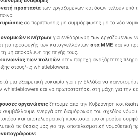
νώνυμες αναφορές
υνατή προστασία
των εργαζομένων και όσων τελούν υπό 
ίποινα
κυρώσεις
σε περιπτώσεις μη συμμόρφωσης με το νέο νομικ
κονομικών κινήτρων
για ενθάρρυνση των εργαζομένων ν
τότητα προσφυγής των καταγγελλόντων
στα ΜΜΕ
και να προ
 τη μη αποκάλυψη της πηγής τους.
 κοινωνίας των πολιτών
στην παροχή ανεξάρτητης πληρο
ιξης στους/-ις whistleblowers.
τά μια εξαιρετική ευκαιρία για την Ελλάδα να καινοτομήσε
 whistleblowers και να πρωτοστατήσει στη μάχη για την κ
φουσες οργανώσεις
ζητούμε από την Κυβέρνηση και ιδιαίτ
 συμβάλλουμε ενεργά στη διαμόρφωση του σχεδίου νόμου γι
τοπόρα και αποτελεσματική προστασία του δημοσίου συμφέ
υτικά τις θέσεις μας για την αποτελεσματική νομοθετική π
υνυπογράφουν: