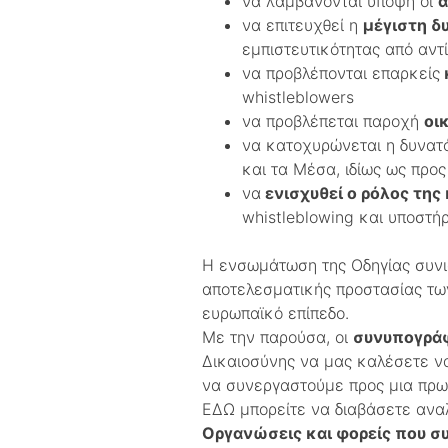
να λαμβάνονται υπόψη οι
α
να επιτευχθεί η
μέγιστη δ
εμπιστευτικότητας από αντ
να προβλέπονται επαρκείς
whistleblowers
να προβλέπεται παροχή
οι
να κατοχυρώνεται η δυνα
και τα Μέσα, ιδίως ως προς
να
ενισχυθεί ο ρόλος της
whistleblowing και υποστήρ
Η ενσωμάτωση της Οδηγίας συνισ
αποτελεσματικής προστασίας των
ευρωπαϊκό επίπεδο.
Με την παρούσα, οι
συνυπογρά
Δικαιοσύνης να μας καλέσετε να
να συνεργαστούμε προς μια πρω
ΕΔΩ μπορείτε να διαβάσετε αναλ
Oργανώσεις και φορείς που σ