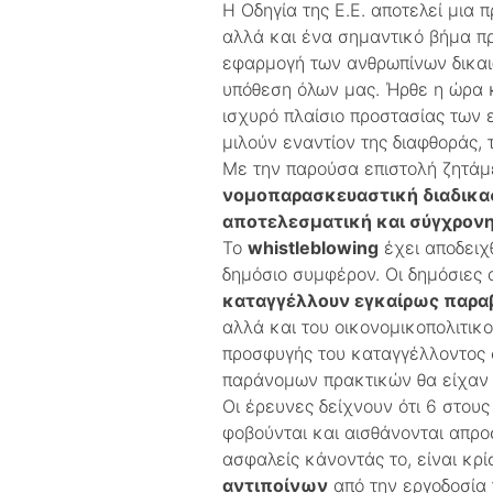
Η Οδηγία της Ε.Ε. αποτελεί μια 
αλλά και ένα σημαντικό βήμα πρ
εφαρμογή των ανθρωπίνων δικαιω
υπόθεση όλων μας. Ήρθε η ώρα 
ισχυρό πλαίσιο προστασίας των 
μιλούν εναντίον της διαφθοράς
Με την παρούσα επιστολή ζητάμε
νομοπαρασκευαστική διαδικα
αποτελεσματική και σύγχρονη
Το
whistleblowing
έχει αποδειχ
δημόσιο συμφέρον. Οι δημόσιες α
καταγγέλλουν εγκαίρως παραβ
αλλά και του οικονομικοπολιτικ
προσφυγής του καταγγέλλοντος 
παράνομων πρακτικών θα είχαν 
Οι έρευνες δείχνουν ότι 6 στους
φοβούνται και αισθάνονται απρ
ασφαλείς κάνοντάς το, είναι κρί
αντιποίνων
από την εργοδοσία τ