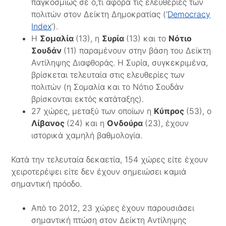
παγκοσμίως σε ό,τι αφορά τις ελευθερίες των
πολιτών στον Δείκτη Δημοκρατίας (‘
Democracy
Index
’).
Η
Σομαλία
(13), η
Συρία
(13) και το
Νότιο
Σουδάν
(11) παραμένουν στην βάση του Δείκτη
Αντίληψης Διαφθοράς. Η Συρία, συγκεκριμένα,
βρίσκεται τελευταία στις ελευθερίες των
πολιτών (η Σομαλία και το Νότιο Σουδάν
βρίσκονται εκτός κατάταξης).
27 χώρες, μεταξύ των οποίων η
Κύπρος
(53), ο
Λίβανος
(24) και η
Ονδούρα
(23), έχουν
ιστορικά χαμηλή βαθμολογία.
Κατά την τελευταία δεκαετία, 154 χώρες είτε έχουν
χειροτερέψει είτε δεν έχουν σημειώσει καμιά
σημαντική πρόοδο.
Από το 2012, 23 χώρες έχουν παρουσιάσει
σημαντική πτώση στον Δείκτη Αντίληψης