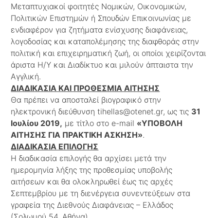
Μεταπτυχιακοί φοιτητές Νομικών, Οικονομικών,
Πολιτικών Επιστημών ή Σπουδών Επικοινωνίας με
ενδιαφέρον για ζητήματα ενίσχυσης διαφάνειας,
λογοδοσίας και καταπολέμησης της διαφθοράς στην
πολιτική και επιχειρηματική ζωή, οι οποίοι χειρίζονται
άριστα Η/Υ και Διαδίκτυο και μιλούν άπταιστα την
Αγγλική.
ΔΙΑΔΙΚΑΣΙΑ ΚΑΙ ΠΡΟΘΕΣΜΙΑ ΑΙΤΗΣΗΣ
Θα πρέπει να αποσταλεί βιογραφικό στην
ηλεκτρονική διεύθυνση tihellas@otenet.gr, ως τις
31
Ιουλίου 2019,
με τίτλο στο e-mail
«ΥΠΟΒΟΛΗ
ΑΙΤΗΣΗΣ ΓΙΑ ΠΡΑΚΤΙΚΗ ΑΣΚΗΣΗ»
.
ΔΙΑΔΙΚΑΣΙΑ ΕΠΙΛΟΓΗΣ
Η διαδικασία επιλογής θα αρχίσει μετά την
ημερομηνία λήξης της προθεσμίας υποβολής
αιτήσεων και θα ολοκληρωθεί έως τις αρχές
Σεπτεμβρίου με τη διενέργεια συνεντεύξεων στα
γραφεία της Διεθνούς Διαφάνειας – Ελλάδος
(Σολωμού 54, Αθήνα).