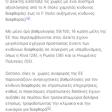
Ο Δείκτης κατέταξε τις χώρες με ένα σύστημα
αξιολόγησης από το Α (πολύ χαμηλός κίνδυνος
διαφθοράς) έως το F (πολύ αυξημένος κίνδυνος
[4]
διαφθοράς)
.
Με μέσο όρο βαθμολογίας 59/100, 16 κράτη μέλη της
ΕΕ που περιλαμβάνονται στον Δείκτη έχουν
μεγαλύτερα εχέγγυα προστασίας έναντι των
κινδύνων διαφθοράς σε σύγκριση με υπερδυνάμεις,
όπως η Κίνα (28), η Ρωσία (36) και οι Ηνωμένες
Πολιτείες (55).
Ωστόσο, όλες οι χώρες αναφοράς της ΕΕ
παρουσιάζουν ανησυχητικές βαθμολογίες για τον
κίνδυνο διαφθοράς σε στρατιωτικές επιχειρήσεις,
καθώς οι παγκόσμιες στρατιωτικές δαπάνες έχουν
αυξηθεί σε περίπου δύο τρισεκατομμύρια δολάρια
ετησίως, τροφοδοτώντας την κλίμακα και την
[5]
ευκαιρία για διαφθορά
.