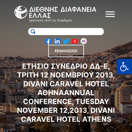
Skip
to
content
ΕΚΔΗΛΩΣΕΙΣ
Ανοίξτε
ΕΤΉΣΙΟ ΣΥΝΈΔΡΙΟ ΔΔ-Ε,
ΤΡΊΤΗ 12 ΝΟΕΜΒΡΊΟΥ 2013,
DIVANI CARAVEL HOTEL
ΑΘΉΝΑANNUAL
CONFERENCE, TUESDAY
NOVEMBER 12,2013, DIVANI
CARAVEL HOTEL ATHENS