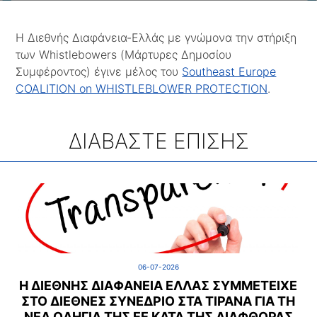
Η Διεθνής Διαφάνεια-Ελλάς με γνώμονα την στήριξη
των Whistlebowers (Μάρτυρες Δημοσίου
Συμφέροντος) έγινε μέλος του
Southeast Europe
COALITION on WHISTLEBLOWER PROTECTION
.
ΔΙΑΒΑΣΤΕ ΕΠΙΣΗΣ
06-07-2026
Η ΔΙΕΘΝΉΣ ΔΙΑΦΆΝΕΙΑ ΕΛΛΆΣ ΣΥΜΜΕΤΕΊΧΕ
ΣΤΟ ΔΙΕΘΝΈΣ ΣΥΝΈΔΡΙΟ ΣΤΑ ΤΊΡΑΝΑ ΓΙΑ ΤΗ
ΝΈΑ ΟΔΗΓΊΑ ΤΗΣ ΕΕ ΚΑΤΆ ΤΗΣ ΔΙΑΦΘΟΡΆΣ