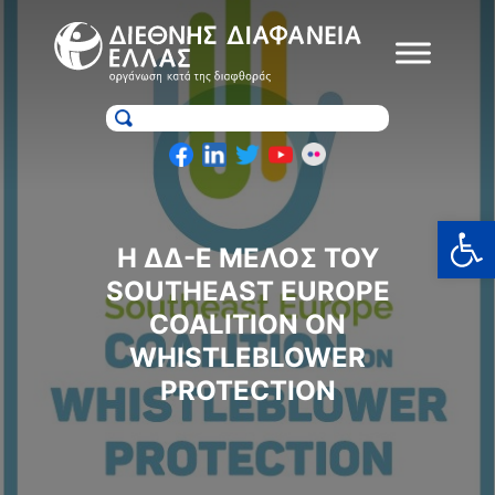
Skip
to
content
Ανοίξτε
H ΔΔ-Ε ΜΈΛΟΣ ΤΟΥ
SOUTHEAST EUROPE
COALITION ON
WHISTLEBLOWER
PROTECTION