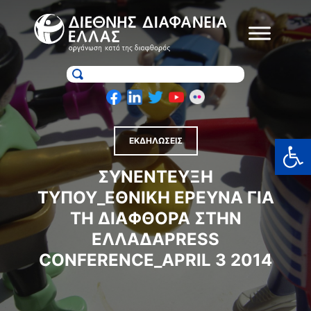
Skip
to
content
Ανοίξτε
ΕΚΔΗΛΩΣΕΙΣ
ΣΥΝΈΝΤΕΥΞΗ
ΤΎΠΟΥ_ΕΘΝΙΚΉ ΈΡΕΥΝΑ ΓΙΑ
ΤΗ ΔΙΑΦΘΟΡΆ ΣΤΗΝ
ΕΛΛΆΔΑPRESS
CONFERENCE_APRIL 3 2014