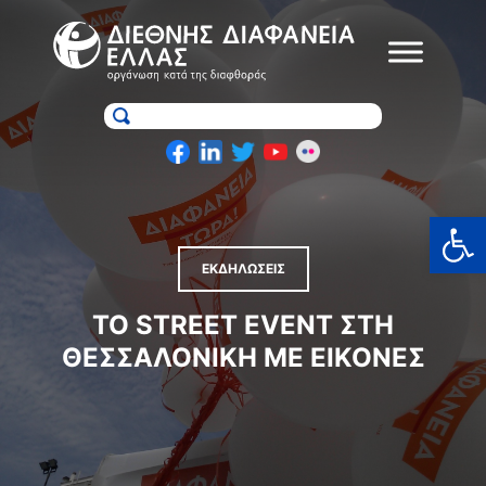
Skip
to
content
Ανοίξτε
ΕΚΔΗΛΩΣΕΙΣ
ΤΟ STREET EVENT ΣΤΗ
ΘΕΣΣΑΛΟΝΊΚΗ ΜΕ ΕΙΚΌΝΕΣ