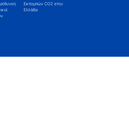
εγέθυνση
O2 στην
Ελλάδα