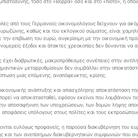
μπιστοσύνης, τόσο στο «Βορρά» όσο και στο «Νότο», η οποί
τολές από τους Γερμανούς οικονομολόγους δείχνουν για ακό
υρωζώνης, καθώς και του εκλογικού σώματος, είναι χαμηλή
 την επιβίωση του ευρώ, συγκρίσιμη με την οικονομική πρό
νομερείς έξοδοι και άτακτες χρεοκοπίες δεν δύνανται να α
 έχει διαβρωτικές, μακροπρόθεσμες συνέπειες στην αντίλη
σημαντικών μεταρρυθμίσεων δεν συμβάλλει στην αποκατάστα
ίπτωση μιας επόμενης, αναπόφευκτης, κρίσης.
 οικονομικής ανάπτυξης και απασχόλησης αποκατάσταση τη
πορεί να αποκατασταθεί, εφόσον εκείνοι που λαμβάνουν τις
ι την αποσαφήνιση των υποχρεώσεων, των δομών λήψης απ
 αποφάσεις υπόλογους στους πολίτες και τους εκπροσώπους
ίνονται ευλόγως προφανείς, η παρούσα διακυβέρνηση του ευρ
ς και των ανεπίσημων διακυβερνητικών συμφωνιών που συ