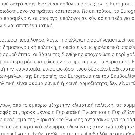
μού διαφάνειας, δεν είναι καθόλου σαφές αν το Eurogroup
υσιοδοτημένο να πράττει κάτι τέτοιο. Ως εκ τούτου, το Euro
να παραμένουν οι υπουργοί υπόλογοι σε εθνικό επίπεδο για
ν είναι αποτελεσματικό.
αιτέρω περίπλοκος, λόγω της έλλειψης σαφήνειας περί του 
η δημοσιονομική πολιτική, η οποία είναι κυριολεκτικά υπεύ
ή αρμοδιότητα, οι βάσει της Συνθήκης υποχρεώσεις περί χρ
ρισσότερο μέσω κυρώσεων και προστίμων. Το Ευρωπαϊκό Εξ
τή την καινοτομία, είναι, ωστόσο, τόσο δύσκολο διαδικαστι
ν-μελών, της Επιτροπής, του Eurogroup και του Συμβουλίου.
λιτική είναι ακόμα εθνική ή κοινή αρμοδιότητα, δεν είναι π
ων, από το εμπόριο μέχρι την κλιματική πολιτική, τις συμμ
ο σαφές ότι, προκειμένου η Ευρωπαϊκή Ένωση και η Ευρωζών
κό οικοδόμημα της Ευρωπαϊκής Ένωσης αντανακλά για καιρό 
γεί σε δημοκρατικό έλλειμμα, οδηγώντας στην ανάπτυξη τω
νη μπορεί να αποδοθεί ανάλογα με το επίπεδο λήψης αποφά