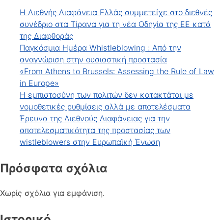
Η Διεθνής Διαφάνεια Ελλάς συμμετείχε στο διεθνές
συνέδριο στα Τίρανα για τη νέα Οδηγία της ΕΕ κατά
της Διαφθοράς
Παγκόσμια Ημέρα Whistleblowing : Από την
αναγνώριση στην ουσιαστική προστασία
«From Athens to Brussels: Assessing the Rule of Law
in Europe»
Η εμπιστοσύνη των πολιτών δεν κατακτάται με
νομοθετικές ρυθμίσεις αλλά με αποτελέσματα
Έρευνα της Διεθνούς Διαφάνειας για την
αποτελεσματικότητα της προστασίας των
wistleblowers στην Ευρωπαϊκή Ένωση
Πρόσφατα σχόλια
Χωρίς σχόλια για εμφάνιση.
Ιστορικό