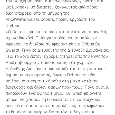
του Λουξεμβούργου και πολυεθνικών, γνωστές και
ως Luxleaks, θα δικαστεί, ξεκινώντας από αύριο. Η
δίκη απορρέει από τη μήνυση της
PriceWaterhouseCoopers, πρώην εργοδότη του
Deltour.
«O Deltour πρέπει να προστατευτεί και να επαινεθεί,
όχι να διωχθεί. Οι πληροφορίες που αποκάλυψε
αφορούν το δημόσιο συμφέρον» είπε ο Cobus De
Swardt, Γενικός Διευθυντής της Διεθνούς Διαφάνειας.
«Για το λόγο αυτόν, έχουμε ζητήσει από την PwC του
Λουξεμβούργου να αποσύρει τις κατηγορίες».
Η Διεθνής Διαφάνεια υπερασπίζεται τους μάρτυρες
δημοσίου συμφέροντος, όπως ο Deltour, επειδή
παίζουν ένα σημαντικό ρόλο στη μάχη κατά της
διαφθοράς και άλλων κακών πρακτικών. Πολύ συχνά,
πληρώνουν ένα υψηλό τίμημα: Οι whistleblowers
μπορεί να χάσουν τη δουλειά τους ή να διωχθούν
ποινικά ακόμα κι αν οι αποκαλύψεις τους ωφελούν
το δημόσιο συμφέρον. Για αυτόν το λόγο, είναι