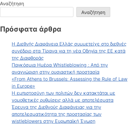
Αναζήτηση
Αναζήτηση
Πρόσφατα άρθρα
Η Διεθνής Διαφάνεια Ελλάς συμμετείχε στο διεθνές
συνέδριο στα Τίρανα για τη νέα Οδηγία της ΕΕ κατά
της Διαφθοράς
Παγκόσμια Ημέρα Whistleblowing : Από την
αναγνώριση στην ουσιαστική προστασία
«From Athens to Brussels: Assessing the Rule of Law
in Europe»
Η εμπιστοσύνη των πολιτών δεν κατακτάται με
νομοθετικές ρυθμίσεις αλλά με αποτελέσματα
Έρευνα της Διεθνούς Διαφάνειας για την
αποτελεσματικότητα της προστασίας των
wistleblowers στην Ευρωπαϊκή Ένωση