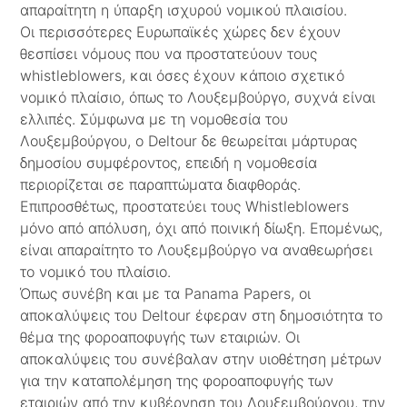
απαραίτητη η ύπαρξη ισχυρού νομικού πλαισίου.
Οι περισσότερες Ευρωπαϊκές χώρες δεν έχουν
θεσπίσει νόμους που να προστατεύουν τους
whistleblowers, και όσες έχουν κάποιο σχετικό
νομικό πλαίσιο, όπως το Λουξεμβούργο, συχνά είναι
ελλιπές. Σύμφωνα με τη νομοθεσία του
Λουξεμβούργου, o Deltour δε θεωρείται μάρτυρας
δημοσίου συμφέροντος, επειδή η νομοθεσία
περιορίζεται σε παραπτώματα διαφθοράς.
Επιπροσθέτως, προστατεύει τους Whistleblowers
μόνο από απόλυση, όχι από ποινική δίωξη. Επομένως,
είναι απαραίτητο το Λουξεμβούργο να αναθεωρήσει
το νομικό του πλαίσιο.
Όπως συνέβη και με τα Panama Papers, οι
αποκαλύψεις του Deltour έφεραν στη δημοσιότητα το
θέμα της φοροαποφυγής των εταιριών. Οι
αποκαλύψεις του συνέβαλαν στην υιοθέτηση μέτρων
για την καταπολέμηση της φοροαποφυγής των
εταιριών από την κυβέρνηση του Λουξεμβούργου, την