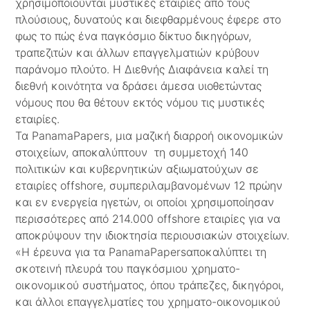
χρησιμοποιούνται μυστικές εταιρίες από τους
πλούσιους, δυνατούς και διεφθαρμένους έφερε στο
φως το πώς ένα παγκόσμιο δίκτυο δικηγόρων,
τραπεζιτών και άλλων επαγγελματιών κρύβουν
παράνομο πλούτο. Η Διεθνής Διαφάνεια καλεί τη
διεθνή κοινότητα να δράσει άμεσα υιοθετώντας
νόμους που θα θέτουν εκτός νόμου τις μυστικές
εταιρίες.
Τα PanamaPapers, μια μαζική διαρροή οικονομικών
στοιχείων, αποκαλύπτουν τη συμμετοχή 140
πολιτικών και κυβερνητικών αξιωματούχων σε
εταιρίες offshore, συμπεριλαμβανομένων 12 πρώην
και εν ενεργεία ηγετών, οι οποίοι χρησιμοποίησαν
περισσότερες από 214.000 offshore εταιρίες για να
αποκρύψουν την ιδιοκτησία περιουσιακών στοιχείων.
«Η έρευνα για τα PanamaPapersαποκαλύπτει τη
σκοτεινή πλευρά του παγκόσμιου χρηματο-
οικονομικού συστήματος, όπου τράπεζες, δικηγόροι,
και άλλοι επαγγελματίες τoυ χρηματο-οικονομικού