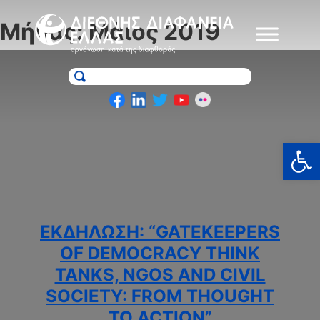
Skip
to
Μήνας:
Μάιος 2019
content
Ανοίξτε
ΕΚΔΉΛΩΣΗ: “GATEKEEPERS
OF DEMOCRACY THINK
TANKS, NGOS AND CIVIL
SOCIETY: FROM THOUGHT
TO ACTION”