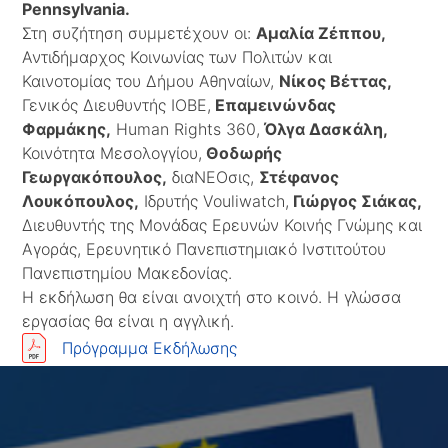
Pennsylvania.
Στη συζήτηση συμμετέχουν οι:
Αμαλία Ζέππου,
Αντιδήμαρχος Κοινωνίας των Πολιτών και
Καινοτομίας του Δήμου Αθηναίων,
Νίκος Βέττας,
Γενικός Διευθυντής ΙΟΒΕ,
Επαμεινώνδας
Φαρμάκης,
Human Rights 360,
Όλγα Δασκάλη,
Κοινότητα Μεσολογγίου,
Θοδωρής
Γεωργακόπουλος,
διαΝΕΟσις,
Στέφανος
Λουκόπουλος,
Ιδρυτής Vouliwatch,
Γιώργος Σιάκας,
Διευθυντής της Μονάδας Ερευνών Κοινής Γνώμης και
Αγοράς, Ερευνητικό Πανεπιστημιακό Ινστιτούτου
Πανεπιστημίου Μακεδονίας.
Η εκδήλωση θα είναι ανοιχτή στο κοινό. Η γλώσσα
εργασίας θα είναι η αγγλική.
Πρόγραμμα Εκδήλωσης