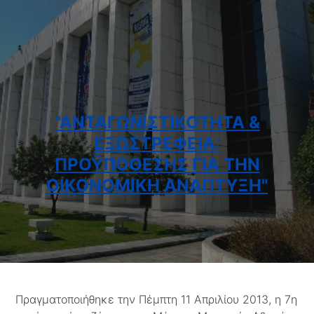
"ΑΝΤΑΓΩΝΙΣΤΙΚΌΤΗΤΑ &
ΕΞΩΣΤΡΈΦΕΙΑ:
ΠΡΟΫΠΟΘΈΣΗΣ ΓΙΑ ΤΗΝ
ΟΙΚΟΝΟΜΙΚΉ ΑΝΆΠΤΥΞΗ"
Πραγματοποιήθηκε την Πέμπτη 11 Απριλίου 2013, η 7η