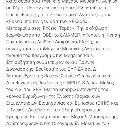
κατά σειρά συζήτηση στο Μέγαρο Μουσικής Αθηνών
με θέμα, «Ανταγωνιστικότητα και Εξωστρέφεια:
Προϋποθέσεις για την Οικονομική Ανάπτυξη», του
κύκλου υπό τον γενικό τίτλο: «Ελλάδα:
Μεταρρυθμίσεις, Ρήξεις, Τομές». Την εκδήλωση
διοργάνωσαν το ΙΟΒΕ, το ΕΛΙΑΜΕΠ, ηKantor, η Κίνηση
Πολιτών και η Διεθνής Διαφάνεια-Ελλάς, σε
συνεργασία με τοΜέγαρο Μουσικής Αθηνών, στο
πλαίσιο του προγράμματος Megaron Plus.
Στη συζήτηση συμμετείχαν οι κκ: Γιάννης
Δραγασάκης, Βουλευτής του ΣΥΡΙΖΑ και Δ’
Αντιπρόεδρος της Βουλής,Σπύρος Θεοδωρόπουλος,
Διευθύνων Σύμβουλος της CHIPITA S.A. και Μέλος
του Δ.Σ. του ΣΕΒ, Martin Knapp,Συντονιστής του
«έργου Ευρωζώνη» της Ένωσης Γερμανικών
Επιμελητηρίων Βιομηχανίας και Εμπορίου (DIHK) και
τ. Γενικός Διευθυντής του ΕλληνοΓερμανικού
Εμπορικού Επιμελητηρίου, και Μιχαήλ Μασουράκης,
ΑνώτεροςΔιευθυντής Οικονομικών Μελετών του