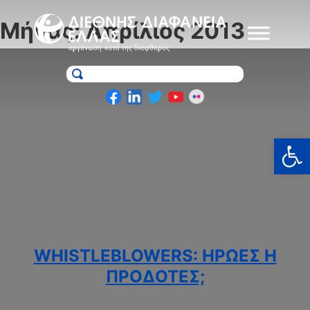
Skip
to
Μήνας:
Απρίλιος 2013
content
Ανοίξτε
WHISTLEBLOWERS: ΗΡΩΕΣ Η
ΠΡΟΔΟΤΕΣ;