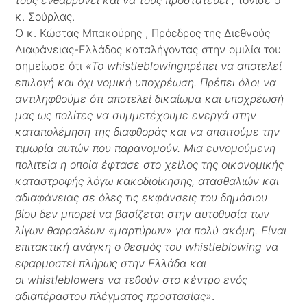
κ. Σούρλας.
Ο κ. Κώστας Μπακούρης , Πρόεδρος της Διεθνούς
Διαφάνειας-Ελλάδος καταλήγοντας στην ομιλία του
σημείωσε ότι
«Το
whistleblowing
πρέπει να αποτελεί
επιλογή και όχι νομική υποχρέωση. Πρέπει όλοι να
αντιληφθούμε ότι αποτελεί δικαίωμα και υποχρέωσή
μας ως πολίτες να συμμετέχουμε ενεργά στην
καταπολέμηση της διαφθοράς και να απαιτούμε την
τιμωρία αυτών που παρανομούν. Μια ευνομούμενη
πολιτεία η οποία έφτασε στο χείλος της οικονομικής
καταστροφής λόγω κακοδιοίκησης, ατασθαλιών και
αδιαφάνειας σε όλες τις εκφάνσεις του δημόσιου
βίου δεν μπορεί να βασίζεται στην αυτοθυσία των
λίγων θαρραλέων «μαρτύρων» για πολύ ακόμη. Είναι
επιτακτική ανάγκη ο θεσμός του
whistleblowing
να
εφαρμοστεί πλήρως στην Ελλάδα και
οι
whistleblowers
να τεθούν στο κέντρο ενός
αδιαπέραστου πλέγματος προστασίας»
.