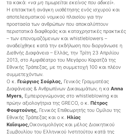
τα κακά:
«να μη τιμωρείται εκείνος που αδικεί».
Η επιτακτική ανάγκη υιοθέτησης ενός ισχυρού και
αποτελεσματικού νομικού πλαισίου για την
προστασία των ανθρώπων που αποκαλύπτουν
περιστατικά διαφθοράς και καταχρηστικές πρακτικές
– των επονομαζόμενων και whistleblowers –
αναδείχθηκε κατά την εκδήλωση που διοργάνωσε η
Διεθνής Διαφάνεια – Ελλάς, την Τρίτη 23 Απριλίου
2013, στο Αμφιθέατρο του Μεγάρου Καρατζά της
Εθνικής Τράπεζας, με τη συμμετοχή 100 και πλέον
συμμετεχόντων.
Ο κ.
Γεώργιος Σούρλας,
Γενικός Γραμματέας
Διαφάνειας & Ανθρωπίνων Δικαιωμάτων, η κα
Anna
Myers
,
Εμπειρογνώμονας στο whistleblowing και
πρώην αξιολογήτρια της GRECO, o κ.
Πέτρος
Φουρτούνης,
Γενικός Επιθεωρητής του Ομίλου της
Εθνικής Τράπεζας και ο κ.
Ηλίας
Καΐσιμος,
Οικονομολόγος και μέλος Διοικητικού
Συμβουλίου του Ελληνικού Ινστιτούτου κατά της