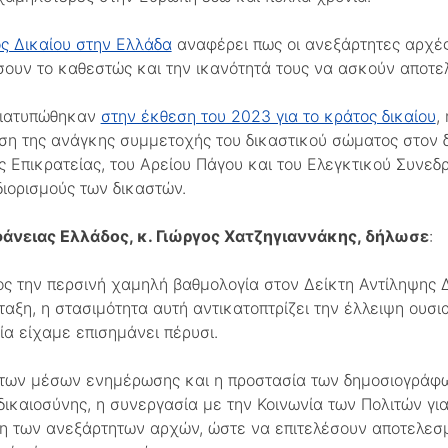
ς Δικαίου στην Ελλάδα
αναφέρει πως οι ανεξάρτητες αρχές
ουν το καθεστώς και την ικανότητά τους να ασκούν αποτε
διατυπώθηκαν
στην έκθεση του 2023 για το κράτος δικαίου
,
ση της ανάγκης συμμετοχής του δικαστικού σώματος στον δ
ς Επικρατείας, του Αρείου Πάγου και του Ελεγκτικού Συνε
ιορισμούς των δικαστών.
άνειας Ελλάδος, κ. Γιώργος Χατζηγιαννάκης, δήλωσε
:
ς την περσινή χαμηλή βαθμολογία στον Δείκτη Αντίληψης Δ
αξη, η στασιμότητα αυτή αντικατοπτρίζει την έλλειψη ου
ία είχαμε επισημάνει πέρυσι.
 των μέσων ενημέρωσης και η προστασία των δημοσιογράφ
δικαιοσύνης, η συνεργασία με την Κοινωνία των Πολιτών για
η των ανεξάρτητων αρχών, ώστε να επιτελέσουν αποτελεσμ