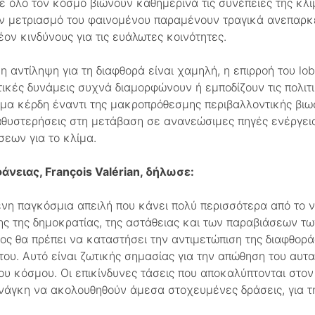
 όλο τον κόσμο βιώνουν καθημερινά τις συνέπειες της κλιμ
ον μετριασμό του φαινομένου παραμένουν τραγικά ανεπαρκεί
ον κινδύνους για τις ευάλωτες κοινότητες.
η αντίληψη για τη διαφθορά είναι χαμηλή, η επιρροή του lo
ικές δυνάμεις συχνά διαμορφώνουν ή εμποδίζουν τις πολιτι
α κέρδη έναντι της μακροπρόθεσμης περιβαλλοντικής βιωσ
αθυστερήσεις στη μετάβαση σε ανανεώσιμες πηγές ενέργεια
εων για το κλίμα.
νειας, François Valérian, δήλωσε:
ενη παγκόσμια απειλή που κάνει πολύ περισσότερα από το 
ησης της δημοκρατίας, της αστάθειας και των παραβιάσεων 
τος θα πρέπει να καταστήσει την αντιμετώπιση της διαφθορά
υ. Αυτό είναι ζωτικής σημασίας για την απώθηση του αυτα
μου κόσμου. Οι επικίνδυνες τάσεις που αποκαλύπτονται στον
νάγκη να ακολουθηθούν άμεσα στοχευμένες δράσεις, για τη