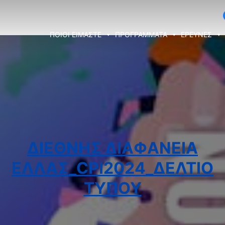
ΠΟΙΟΙ ΕΙΜΑΣΤΕ
ΠΡΟΓΡΑΜΜΑΤΑ
ΕΡΕΥΝΕΣ
ΔΙΕΘΝΉΣ ΔΙΑΦΆΝΕΙΑ
ΕΛΛΆΣ_CPI2024_ΔΕΛΤΊΟ
ΤΎΠΟΥ