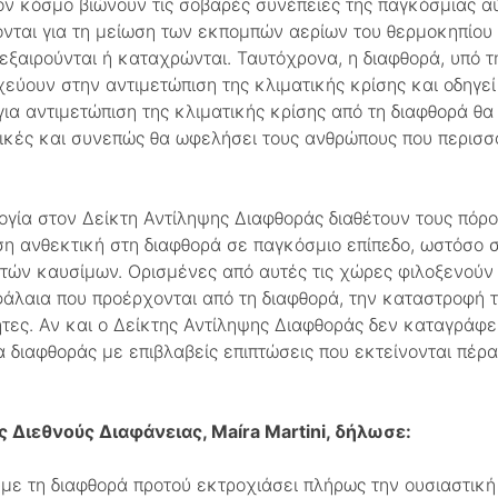
ον κόσμο βιώνουν τις σοβαρές συνέπειες της παγκόσμιας α
ονται για τη μείωση των εκπομπών αερίων του θερμοκηπίου
αιρούνται ή καταχρώνται. Ταυτόχρονα, η διαφθορά, υπό τη
οχεύουν στην αντιμετώπιση της κλιματικής κρίσης και οδηγε
ια αντιμετώπιση της κλιματικής κρίσης από τη διαφθορά θα 
ικές και συνεπώς θα ωφελήσει τους ανθρώπους που περισσό
ία στον Δείκτη Αντίληψης Διαφθοράς διαθέτουν τους πόρου
ση ανθεκτική στη διαφθορά σε παγκόσμιο επίπεδο, ωστόσο 
τών καυσίμων. Ορισμένες από αυτές τις χώρες φιλοξενούν
λαια που προέρχονται από τη διαφθορά, την καταστροφή τ
τες. Αν και ο Δείκτης Αντίληψης Διαφθοράς δεν καταγράφει
 διαφθοράς με επιβλαβείς επιπτώσεις που εκτείνονται πέρα
 Διεθνούς Διαφάνειας, Maíra Martini, δήλωσε:
με τη διαφθορά προτού εκτροχιάσει πλήρως την ουσιαστική 