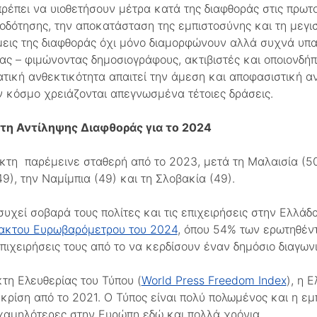
ρέπει να υιοθετήσουν μέτρα κατά της διαφθοράς στις πρωτο
οδότησης, την αποκατάσταση της εμπιστοσύνης και τη μεγι
άμεις της διαφθοράς όχι μόνο διαμορφώνουν αλλά συχνά υπα
ας – φιμώνοντας δημοσιογράφους, ακτιβιστές και οποιονδήπο
ατική ανθεκτικότητα απαιτεί την άμεση και αποφασιστική α
ν κόσμο χρειάζονται απεγνωσμένα τέτοιες δράσεις.
τη Αντίληψης Διαφθοράς για το 2024
ίκτη παρέμεινε σταθερή από το 2023, μετά τη Μαλαισία (50
49), την Ναμίμπια (49) και τη Σλοβακία (49).
υχεί σοβαρά τους πολίτες και τις επιχειρήσεις στην Ελλά
τακτου Ευρωβαρόμετρου του 2024
, όπου 54% των ερωτηθέντ
 επιχειρήσεις τους από το να κερδίσουν έναν δημόσιο διαγων
τη Ελευθερίας του Τύπου (
World Press Freedom Index
), η 
 κρίση από το 2021. Ο Τύπος είναι πολύ πολωμένος και η ε
 χαμηλότερες στην Ευρώπη εδώ και πολλά χρόνια.