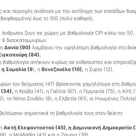
 και περιοχές ανάλογα με την αντίληψη των επιπέδων δια
 διεφθαρμένη) έως το 100 (πολύ καθαρή).
 άνθρωποι ζουν σε χώρες με βαθμολογία CPI κάτω του 50. 
 8 δισεκατομμυρίων.
 η
Δανία (90)
λαμβάνει την υψηλότερη βαθμολογία στο δείκ
Σιγκαπούρη (84).
η βαθμολογία ανήκουν κυρίως σε εύθραυστες και επηρεαζό
 η Σομαλία (9
), η
Βενεζουέλα (10),
η Συρία (12).
ωρών του δείγματος (47) βρίσκονται χαμηλότερα στη βαθμο
 (34),
η Κούβα (41), η Γαλλία (67), η Γερμανία (75), η Αϊτή (
2), το Νότιο Σουδάν (8), η Ελβετία (81), οι Ηνωμένες Πολιτε
βελτίωσαν σημαντικά τη βαθμολογία τους στον δείκτη:
 η
Ακτή Ελεφαντοστού (45), η Δομινικανή Δημοκρατία (
38), η Μολδαβία (43) και η Ζάμπια (39).