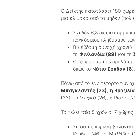
Ο Δείκτης κατατάσσει 180 χώρες
μια κλίμακα από το μηδέν (πολύ
Σχεδόν 6,8 δισεκατομμύρια
παγκόσμιου πληθυσμού των
Για έβδομη συνεχή χρονιά,
τη
Φινλανδία (88)
και τη
Οι χώρες με τη χαμηλότερ
όπως το
Νότιο Σουδάν (8),
Πάνω από το ένα τέταρτο των χ
Μπαγκλαντές (23),
η Βραζιλία
(23), το Μεξικό (26), η Ρωσία (2
Τα τελευταία 5 χρόνια, 7 χώρες 
Σε αυτές περιλαμβάνονται
Κουβέιτ (46), οι Μαλδίβες (