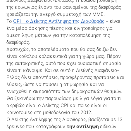
Διεθνούς Διαφάνειας-Ελλάδος. Η ευαισθητοποίηση
της κοινωνίας έναντι του φαινομένου της διαφθοράς
χρειάζεται την ενεργό συμμετοχή των ΜΜΕ.
Το
CPI – ο Δείκτης Αντίληψης της Διαφθοράς
– είναι
ένα μέσο άσκησης πίεσης και κινητοποίησης για
άμεση λήψη μέτρων για την καταπολέμηση της
διαφθοράς.
Δυστυχώς, τα αποτελέσματα που θα σας δείξω δεν
είναι καθόλου κολακευτικά για τη χώρα μας. Πέραν
της αυτοκριτικής, αυτό που έχει ουσιαστική σημασία
είναι τι κάνουμε. Και σε αυτό η Διεθνής Διαφάνεια-
Ελλάς δίνει απαντήσεις, προσφέροντας προτάσεις και
λύσεις, ώστε να παύσει η ατιμωρησία και να
ενισχυθεί η ακεραιότητα των δημοκρατικών θεσμών.
Θα ξεκινήσω την παρουσίαση με λίγα λόγια για το τι
ακριβώς είναι ο Δείκτης CPI και ποιές είναι οι
καινοτομίες στη μεθοδολογία του 2012.
Ο Δείκτης Αντίληψης της Διαφθοράς, βασίζεται σε 13
έρευνες που καταγράφουν
την αντίληψη
ειδικών