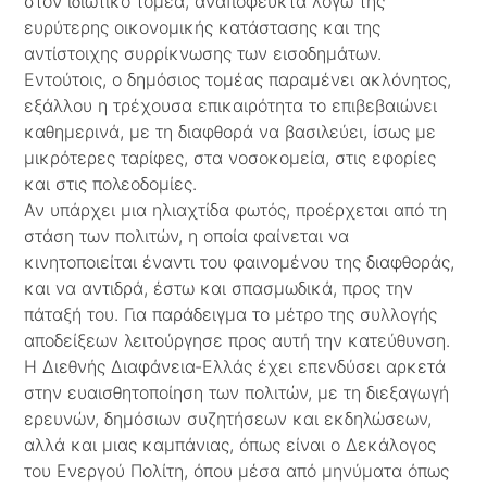
στον ιδιωτικό τομέα, αναπόφευκτα λόγω της
ευρύτερης οικονομικής κατάστασης και της
αντίστοιχης συρρίκνωσης των εισοδημάτων.
Εντούτοις, ο δημόσιος τομέας παραμένει ακλόνητος,
εξάλλου η τρέχουσα επικαιρότητα το επιβεβαιώνει
καθημερινά, με τη διαφθορά να βασιλεύει, ίσως με
μικρότερες ταρίφες, στα νοσοκομεία, στις εφορίες
και στις πολεοδομίες.
Αν υπάρχει μια ηλιαχτίδα φωτός, προέρχεται από τη
στάση των πολιτών, η οποία φαίνεται να
κινητοποιείται έναντι του φαινομένου της διαφθοράς,
και να αντιδρά, έστω και σπασμωδικά, προς την
πάταξή του. Για παράδειγμα το μέτρο της συλλογής
αποδείξεων λειτούργησε προς αυτή την κατεύθυνση.
Η Διεθνής Διαφάνεια-Ελλάς έχει επενδύσει αρκετά
στην ευαισθητοποίηση των πολιτών, με τη διεξαγωγή
ερευνών, δημόσιων συζητήσεων και εκδηλώσεων,
αλλά και μιας καμπάνιας, όπως είναι ο Δεκάλογος
του Ενεργού Πολίτη, όπου μέσα από μηνύματα όπως