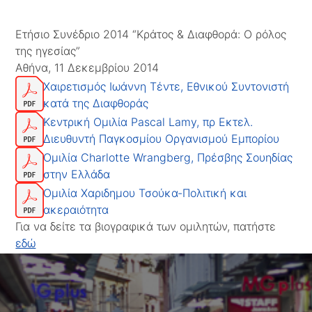
Ετήσιο Συνέδριο 2014 “Κράτος & Διαφθορά: Ο ρόλος
της ηγεσίας”
Αθήνα, 11 Δεκεμβρίου 2014
Χαιρετισμός Ιωάννη Τέντε, Εθνικού Συντονιστή
κατά της Διαφθοράς
Κεντρική Ομιλία Pascal Lamy, πρ Εκτελ.
Διευθυντή Παγκοσμίου Οργανισμού Εμπορίου
Ομιλία Charlotte Wrangberg, Πρέσβης Σουηδίας
στην Ελλάδα
Ομιλία Χαριδημου Τσούκα-Πολιτική και
ακεραιότητα
Για να δείτε τα βιογραφικά των ομιλητών, πατήστε
εδώ