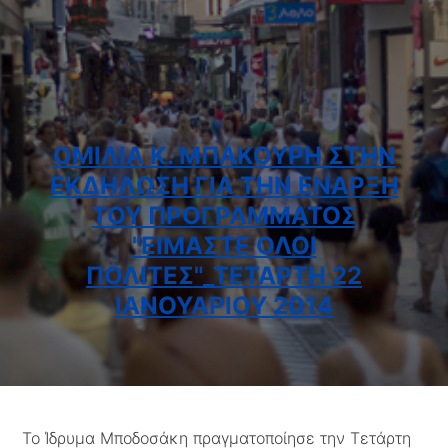
ΟΜΙΛΊΑ Κ. ΜΠΑΚΟΎΡΗ ΣΤΗΝ
ΕΚΔΉΛΩΣΗ ΓΙΑ ΤΗΝ ΈΝΑΡΞΗ
ΤΟΥ ΠΡΟΓΡΆΜΜΑΤΟΣ
"ΕΊΜΑΣΤΕ ΌΛΟΙ
ΠΟΛΊΤΕΣ"_ΤΕΤΆΡΤΗ 22
ΙΑΝΟΥΑΡΊΟΥ 2014
Το Ίδρυμα Μποδοσάκη πραγματοποίησε την Τετάρτη