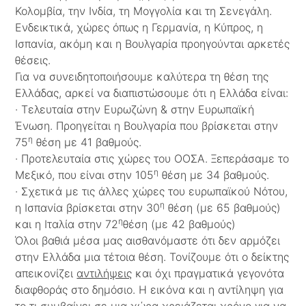
Κολομβία, την Ινδία, τη Μογγολία και τη Σενεγάλη.
Ενδεικτικά, χώρες όπως η Γερμανία, η Κύπρος, η
Ισπανία, ακόμη και η Βουλγαρία προηγούνται αρκετές
θέσεις.
Για να συνειδητοποιήσουμε καλύτερα τη θέση της
Ελλάδας, αρκεί να διαπιστώσουμε ότι η Ελλάδα είναι:
· Τελευταία στην Ευρωζώνη & στην Ευρωπαϊκή
Ένωση. Προηγείται η Βουλγαρία που βρίσκεται στην
η
75
θέση με 41 βαθμούς.
· Προτελευταία στις χώρες του ΟΟΣΑ. Ξεπεράσαμε το
η
Μεξικό, που είναι στην 105
θέση με 34 βαθμούς.
· Σχετικά με τις άλλες χώρες του ευρωπαϊκού Νότου,
η
η Ισπανία βρίσκεται στην 30
θέση (με 65 βαθμούς)
η
και η Ιταλία στην 72
θέση (με 42 βαθμούς)
Όλοι βαθιά μέσα μας αισθανόμαστε ότι δεν αρμόζει
στην Ελλάδα μια τέτοια θέση. Τονίζουμε ότι ο δείκτης
απεικονίζει
αντιλήψεις
και όχι πραγματικά γεγονότα
διαφθοράς στο δημόσιο. Η εικόνα και η αντίληψη για