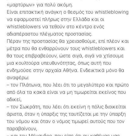
«μαρτύρων» για πολύ ακόμη.
Είναι επιτακτική ανάγκη ο θεσμός του whistleblowing
να εφαρμοστεί πλήρως στην Ελλάδα και οι
whistleblowers να τεθούν στο κέντρο ενός
αδιαπέραστου πλέγματος προστασίας.
Πέραν της προστασίας θα χρειασθούμε, επί πλέον και
μέτρα που θα ενθαρρύνουν τους whistleblowers και
θα τους επιβραβεύουν, ώστε σιγά, σιγά να χτίσουμε
μια κουλτούρα υπευθυνότητας, όπως αυτή που
ενδημούσε στην αρχαία Αθήνα. Ενδεικτικά μόνο θα
αναφέρω:
– τον Πλάτωνα, που λέει ότι το μεγαλύτερο και πρώτο
από όλα τα κακά είναι να μη τιμωρείται εκείνος που
αδικεί,
– τον Σωκράτη, που λέει ότι εκείνη η πόλις διοικείται
άριστα, όταν η ύπαρξις της ταυτίζεται με την ύπαρξη
του νόμου και όταν ο νόμος τιμωρεί αυτούς που τον
παραβαίνουν,
– και τον Μένανδρο, που είπε ότι αν καθένας μας