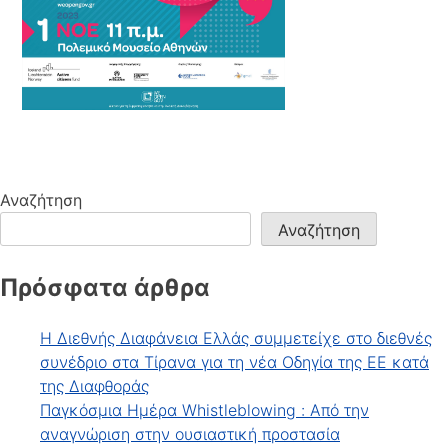
Αναζήτηση
Αναζήτηση
Πρόσφατα άρθρα
Η Διεθνής Διαφάνεια Ελλάς συμμετείχε στο διεθνές
συνέδριο στα Τίρανα για τη νέα Οδηγία της ΕΕ κατά
της Διαφθοράς
Παγκόσμια Ημέρα Whistleblowing : Από την
αναγνώριση στην ουσιαστική προστασία